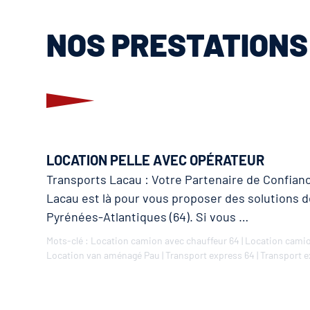
NOS PRESTATIONS 
LOCATION PELLE AVEC OPÉRATEUR
Transports Lacau : Votre Partenaire de Confianc
Lacau est là pour vous proposer des solutions d
Pyrénées-Atlantiques (64). Si vous …
Mots-clé :
Location camion avec chauffeur 64
|
Location camio
Location van aménagé Pau
|
Transport express 64
|
Transport e