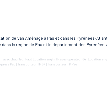
ocation de Van Aménagé à Pau et dans les Pyrénées-Atlant
é dans la région de Pau et le département des Pyrénées-A
n avec chauffeur Pau
|
Location engin TP avec opérateur 64
|
Location eng
xpress Pau
|
Transporteur TP 64
|
Transporteur TP Pau