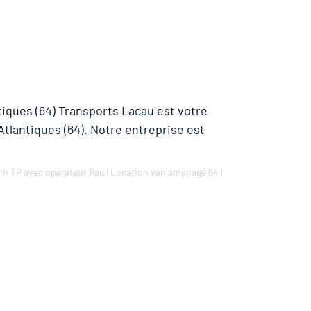
iques (64) Transports Lacau est votre
tlantiques (64). Notre entreprise est
in TP avec opérateur Pau
|
Location van aménagé 64
|