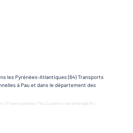
ans les Pyrénées-Atlantiques (64) Transports
onnelles à Pau et dans le département des
in TP avec opérateur Pau
|
Location van aménagé 64
|