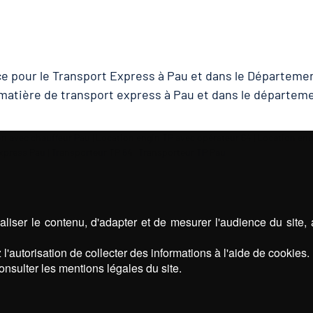
e pour le Transport Express à Pau et dans le Départemen
matière de transport express à Pau et dans le départeme
n avec chauffeur Pau
|
Location engin TP avec opérateur 64
|
Location eng
xpress Pau
|
Transporteur TP 64
|
Transporteur TP Pau
liser le contenu, d'adapter et de mesurer l'audience du site,
l'autorisation de collecter des informations à l'aide de cookies.
onsulter les mentions légales du site.