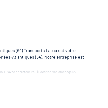
ntiques (64) Transports Lacau est votre
énées-Atlantiques (64). Notre entreprise est
in TP avec opérateur Pau
|
Location van aménagé 64
|