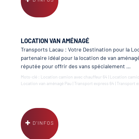
LOCATION VAN AMÉNAGÉ
Transports Lacau : Votre Destination pour la L
partenaire idéal pour la location de van aménag
réputée pour offrir des vans spécialement …
Mots-clé :
Location camion avec chauffeur 64
|
Location camio
Location van aménagé Pau
|
Transport express 64
|
Transport e
D’INFOS