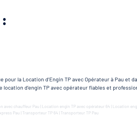
:
e pour la Location d’Engin TP avec Opérateur à Pau et d
e location d’engin TP avec opérateur fiables et professi
n avec chauffeur Pau
|
Location engin TP avec opérateur 64
|
Location eng
xpress Pau
|
Transporteur TP 64
|
Transporteur TP Pau