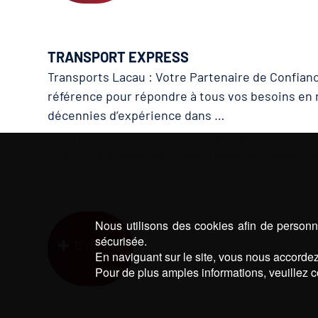
TRANSPORT EXPRESS
Transports Lacau : Votre Partenaire de Confianc
référence pour répondre à tous vos besoins en 
décennies d’expérience dans …
Mots-clé :
Location camion avec chauffeur 64
|
Location camio
Location van aménagé Pau
|
Transport express 64
|
Transport e
Nous utilisons des cookies afin de personna
sécurisée.
D’INFOS
En naviguant sur le site, vous nous accordez 
Pour de plus amples informations, veuillez c