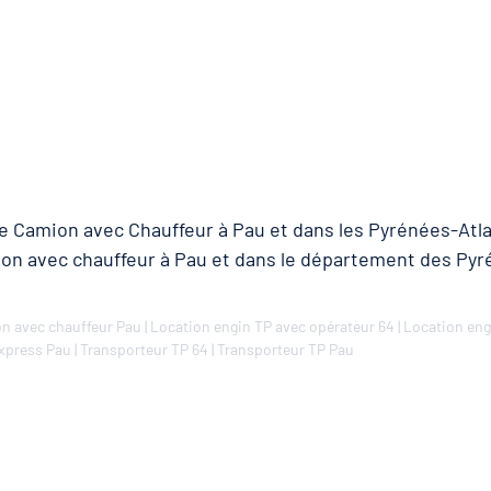
de Camion avec Chauffeur à Pau et dans les Pyrénées-Atla
ion avec chauffeur à Pau et dans le département des Pyr
n avec chauffeur Pau
|
Location engin TP avec opérateur 64
|
Location eng
xpress Pau
|
Transporteur TP 64
|
Transporteur TP Pau