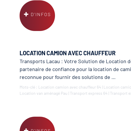
D’INFOS
LOCATION CAMION AVEC CHAUFFEUR
Transports Lacau : Votre Solution de Location 
partenaire de confiance pour la location de cam
reconnue pour fournir des solutions de …
Mots-clé :
Location camion avec chauffeur 64
|
Location camio
Location van aménagé Pau
|
Transport express 64
|
Transport e
D’INFOS