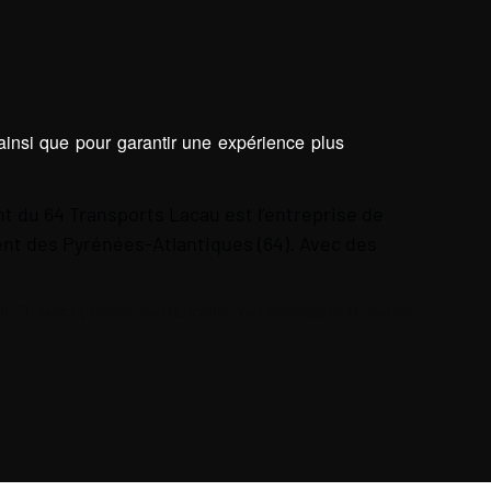
 ainsi que pour garantir une expérience plus
t du 64 Transports Lacau est l’entreprise de
nt des Pyrénées-Atlantiques (64). Avec des
in TP avec opérateur Pau
|
Location van aménagé 64
|
Location