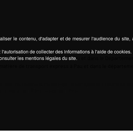
liser le contenu, d'adapter et de mesurer l'audience du site,
l'autorisation de collecter des informations à l'aide de cookies.
e pour le Transport Express à Pau et dans le Départemen
onsulter les mentions légales du site.
matière de transport express à Pau et dans le départeme
n avec chauffeur Pau
|
Location engin TP avec opérateur 64
|
Location eng
au
|
Transporteur TP 64
|
Transporteur TP Pau