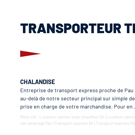
TRANSPORTEUR T
CHALANDISE
Entreprise de transport express proche de Pau 
au-delà de notre secteur principal sur simple d
prise en charge de votre marchandise. Pour en
Mots-clé :
Location camion avec chauffeur 64
|
Location camio
van aménagé Pau
|
Transport express 64
|
Transport express P