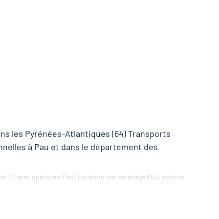
ans les Pyrénées-Atlantiques (64) Transports
onnelles à Pau et dans le département des
in TP avec opérateur Pau
|
Location van aménagé 64
|
Location