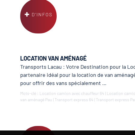
D’INFOS
LOCATION VAN AMÉNAGÉ
Transports Lacau : Votre Destination pour la L
partenaire idéal pour la location de van aménag
pour offrir des vans spécialement …
Mots-clé :
Location camion avec chauffeur 64
|
Location camio
van aménagé Pau
|
Transport express 64
|
Transport express P