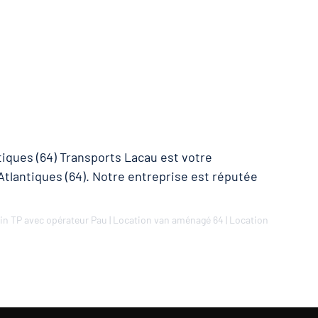
iques (64) Transports Lacau est votre
Atlantiques (64). Notre entreprise est réputée
in TP avec opérateur Pau
|
Location van aménagé 64
|
Location