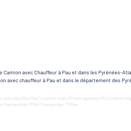
de Camion avec Chauffeur à Pau et dans les Pyrénées-Atla
ion avec chauffeur à Pau et dans le département des Pyr
n avec chauffeur Pau
|
Location engin TP avec opérateur 64
|
Location eng
au
|
Transporteur TP 64
|
Transporteur TP Pau