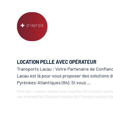
D’INFOS
LOCATION PELLE AVEC OPÉRATEUR
Transports Lacau : Votre Partenaire de Confianc
Lacau est là pour vous proposer des solutions d
Pyrénées-Atlantiques (64). Si vous …
Mots-clé :
Location camion avec chauffeur 64
|
Location camio
van aménagé Pau
|
Transport express 64
|
Transport express P