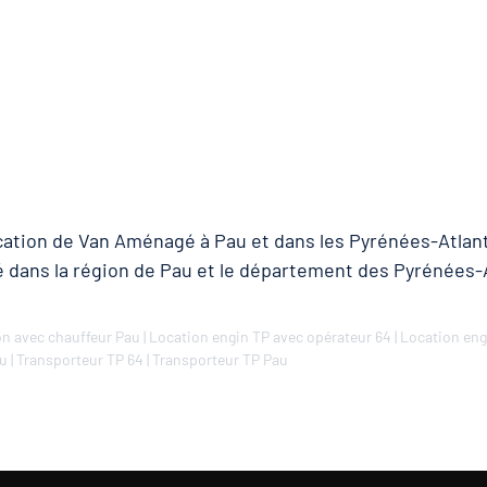
ocation de Van Aménagé à Pau et dans les Pyrénées-Atlant
é dans la région de Pau et le département des Pyrénées-
n avec chauffeur Pau
|
Location engin TP avec opérateur 64
|
Location eng
au
|
Transporteur TP 64
|
Transporteur TP Pau