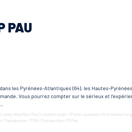
P PAU
dans les Pyrénées-Atlantiques (64), les Hautes-Pyrénées
emande. Vous pourrez compter sur le sérieux et l’expérie
 …
n avec chauffeur Pau
|
Location engin TP avec opérateur 64
|
Location eng
au
|
Transporteur TP 64
|
Transporteur TP Pau