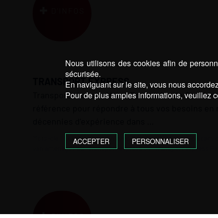
D’INFOS
Nous utilisons des cookies afin de personna
sécurisée.
TRANSPORT EXPRESS
En naviguant sur le site, vous nous accordez 
Transports Lacau : Votre Partenaire de Confianc
Pour de plus amples informations, veuillez c
référence pour répondre à tous vos besoins en 
décennies d’expérience dans …
Mots-clé :
Location camion avec chauffeur 64
|
Location camio
ACCEPTER
PERSONNALISER
van aménagé Pau
|
Transport express 64
|
Transport express P
D’INFOS