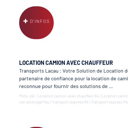
D’INFOS
LOCATION CAMION AVEC CHAUFFEUR
Transports Lacau : Votre Solution de Location 
partenaire de confiance pour la location de cam
reconnue pour fournir des solutions de …
Mots-clé :
Location camion avec chauffeur 64
|
Location camio
van aménagé Pau
|
Transport express 64
|
Transport express P