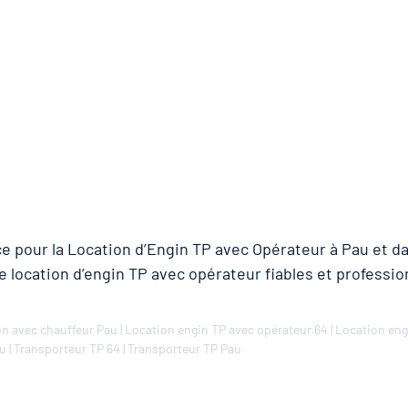
e pour la Location d’Engin TP avec Opérateur à Pau et d
e location d’engin TP avec opérateur fiables et professi
n avec chauffeur Pau
|
Location engin TP avec opérateur 64
|
Location eng
au
|
Transporteur TP 64
|
Transporteur TP Pau