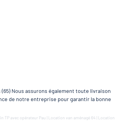
 (65) Nous assurons également toute livraison
nce de notre entreprise pour garantir la bonne
in TP avec opérateur Pau
|
Location van aménagé 64
|
Location