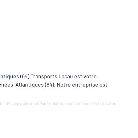
ntiques (64) Transports Lacau est votre
énées-Atlantiques (64). Notre entreprise est
in TP avec opérateur Pau
|
Location van aménagé 64
|
Location